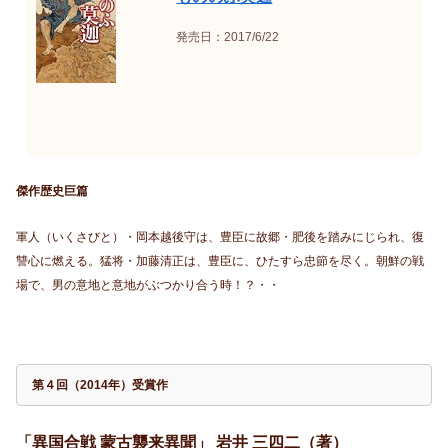
発売日：2017/6/22
傑作歴史巨篇
軍人（いくさびと）・岡本越後守は、豊臣に故郷・肥後を踏みにじられ、復
讐心に燃える。猛将・加藤清正は、豊臣に、ひたすら忠節を尽く。朝鮮の戦
場で、男の意地と意地がぶつかり合う時！？・・
第４回（2014年）受賞作
「異国合戦 蒙古襲来異聞」 岩井 三四二（著）