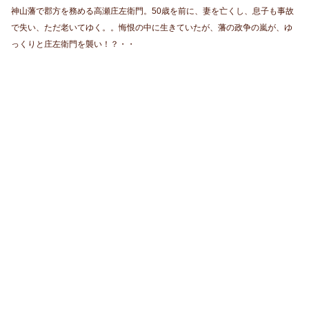
神山藩で郡方を務める高瀬庄左衛門。50歳を前に、妻を亡くし、息子も事故
で失い、ただ老いてゆく。。悔恨の中に生きていたが、藩の政争の嵐が、ゆ
っくりと庄左衛門を襲い！？・・