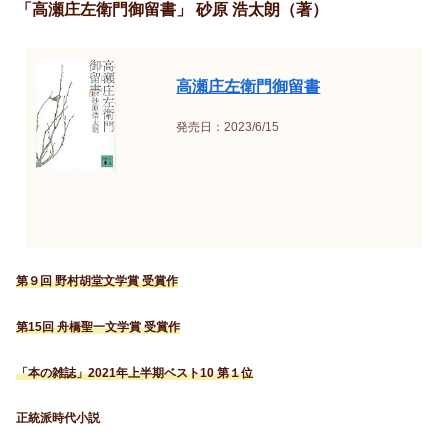
「高瀬庄左衛門御留書」 砂原 浩太朗（著）
高瀬庄左衛門御留書
発売日：2023/6/15
第９回 野村胡堂文学賞 受賞作
第15回 舟橋聖一文学賞 受賞作
「本の雑誌」2021年上半期ベスト10 第１位
正統派時代小説