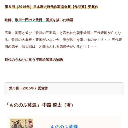
第５回（2016年）日本歴史時代作家協会賞【作品賞】受賞作
絵師、
歌川一門の２代目・国貞
を描いた物語
広重、国芳と並び「歌川の三羽烏」と言われた花形絵師・三代豊国が亡くな
る。歌川の大看板・豊国がいない今、誰が歌川を率いるのか！？・・ 三代豊
国の弟子、清太郎は、才能あふれる弟弟子がいるが！？－－
時代のうねりに抗う浮世絵師達の物語
第５回（2015年）受賞作
「もののふ莫迦」 中路 啓太（著）
もののふ莫迦