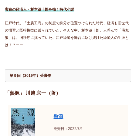
実在の経済人・杉本茂十郎を描く時代小説
江戸時代。「士農工商」の制度で身分が位置づけられた時代、経済も旧世代
の慣習と既得権益に縛られていた。そんな中、杉本茂十郎。人呼んで「毛充
狼」は、旧秩序に抗っていた。江戸経済を舞台に駆け抜けた経済人の生涯と
は！？ーー
第９回（2019年）受賞作
「熱源」 川越 宗一（著）
熱源
発売日：2022/7/6