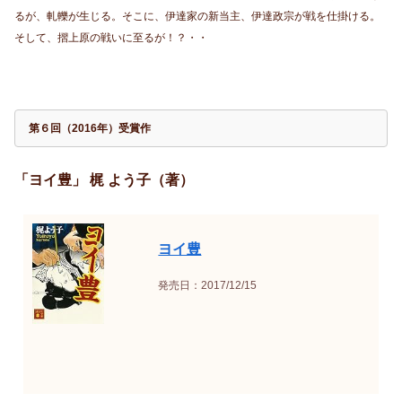
るが、軋轢が生じる。そこに、伊達家の新当主、伊達政宗が戦を仕掛ける。
そして、摺上原の戦いに至るが！？・・
第６回（2016年）受賞作
「ヨイ豊」 梶 よう子（著）
ヨイ豊
発売日：2017/12/15