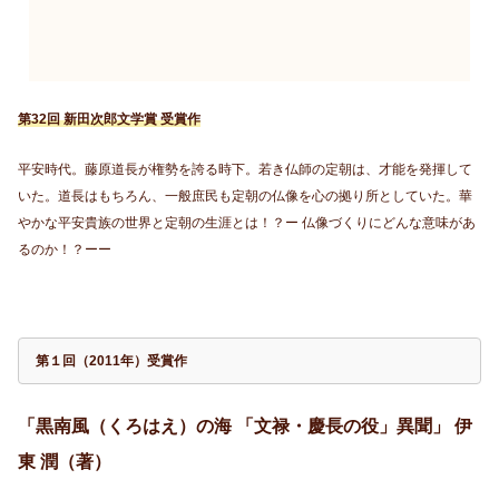
第32回 新田次郎文学賞 受賞作
平安時代。藤原道長が権勢を誇る時下。若き仏師の定朝は、才能を発揮して
いた。道長はもちろん、一般庶民も定朝の仏像を心の拠り所としていた。華
やかな平安貴族の世界と定朝の生涯とは！？ー 仏像づくりにどんな意味があ
るのか！？ーー
第１回（2011年）受賞作
「黒南風（くろはえ）の海 「文禄・慶長の役」異聞」 伊
東 潤（著）