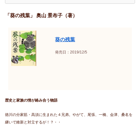
「葵の残葉」 奥山 景布子（著）
葵の残葉
発売日：2019/12/5
歴史と家族の情が絡み合う物語
徳川の分家筋・高須に生まれた４兄弟。やがて、尾張、一橋、会津、桑名を
継いで維新と対立するが！？・・