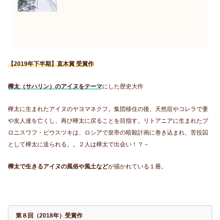
【2019年下半期】直木賞 受賞作
樺太（サハリン）のアイヌをテーマ
にした歴史大作
樺太に生まれたアイヌのヤヨマネクフ。集団移住の後、天然痘やコレラで妻
や友人達を亡くし、再び樺太に戻ることを目指す。リトアニアに生まれたブ
ロニスワフ・ピウスツキは、ロシアで皇帝の暗殺計画に巻き込まれ、苦役囚
として樺太に送られる。。２人は樺太で出会い！？－
樺太で生きるアイヌの風俗や風土など
が描かれている１冊。
第８回（2018年）受賞作