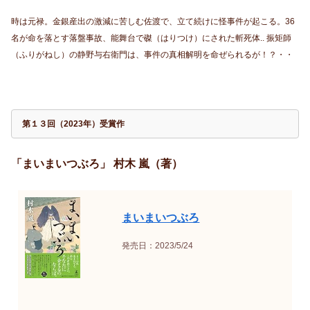
時は元禄。金銀産出の激減に苦しむ佐渡で、立て続けに怪事件が起こる。36
名が命を落とす落盤事故、能舞台で磔（はりつけ）にされた斬死体.. 振矩師
（ふりがねし）の静野与右衛門は、事件の真相解明を命ぜられるが！？・・
第１３回（2023年）受賞作
「まいまいつぶろ」 村木 嵐（著）
まいまいつぶろ
発売日：2023/5/24