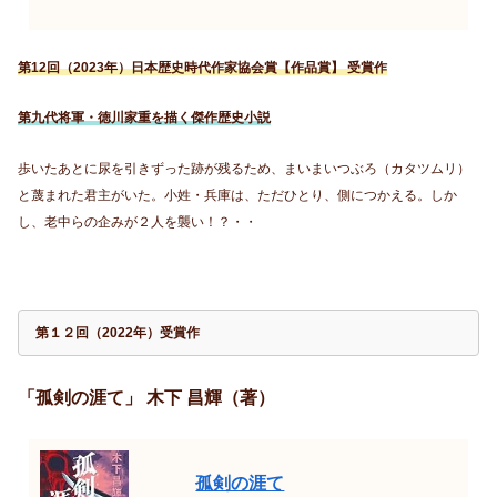
第12回（2023年）日本歴史時代作家協会賞【作品賞】 受賞作
第九代将軍・徳川家重を描く傑作歴史小説
歩いたあとに尿を引きずった跡が残るため、まいまいつぶろ（カタツムリ）
と蔑まれた君主がいた。小姓・兵庫は、ただひとり、側につかえる。しか
し、老中らの企みが２人を襲い！？・・
第１２回（2022年）受賞作
「孤剣の涯て」 木下 昌輝（著）
孤剣の涯て