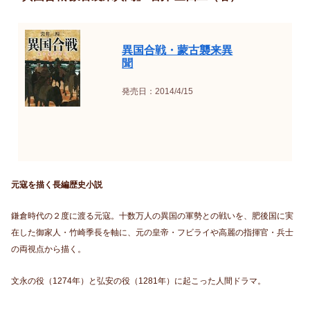
異国合戦・蒙古襲来異
聞
発売日：2014/4/15
元寇を描く長編歴史小説
鎌倉時代の２度に渡る元寇。十数万人の異国の軍勢との戦いを、肥後国に実
在した御家人・竹崎季長を軸に、元の皇帝・フビライや高麗の指揮官・兵士
の両視点から描く。
文永の役（1274年）と弘安の役（1281年）に起こった人間ドラマ。