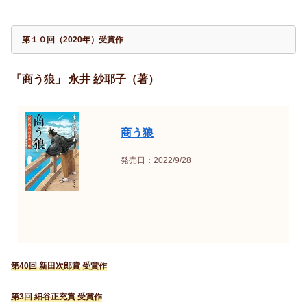
第１０回（2020年）受賞作
「商う狼」 永井 紗耶子（著）
商う狼
発売日：2022/9/28
第40回 新田次郎賞 受賞作
第3回 細谷正充賞 受賞作