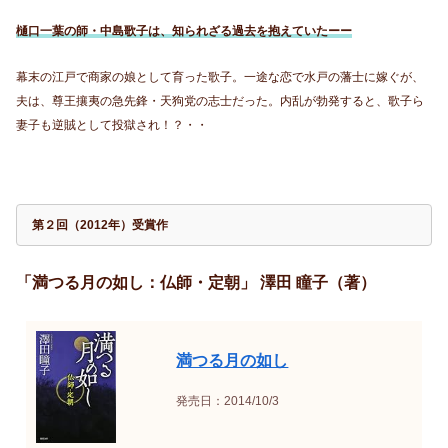
樋口一葉の師・中島歌子は、知られざる過去を抱えていたーー
幕末の江戸で商家の娘として育った歌子。一途な恋で水戸の藩士に嫁ぐが、
夫は、尊王攘夷の急先鋒・天狗党の志士だった。内乱が勃発すると、歌子ら
妻子も逆賊として投獄され！？・・
第２回（2012年）受賞作
「満つる月の如し：仏師・定朝」 澤田 瞳子（著）
満つる月の如し
発売日：2014/10/3