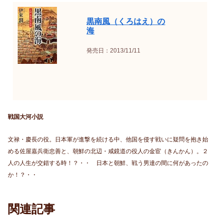
黒南風（くろはえ）の
海
発売日：2013/11/11
戦国大河小説
文禄・慶長の役。日本軍が進撃を続ける中、他国を侵す戦いに疑問を抱き始
める佐屋嘉兵衛忠善と、朝鮮の北辺・咸鏡道の役人の金宦（きんかん）。２
人の人生が交錯する時！？・・ 日本と朝鮮、戦う男達の間に何があったの
か！？・・
関連記事