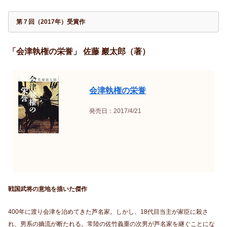
第７回（2017年）受賞作
「会津執権の栄誉」 佐藤 巖太郎（著）
会津執権の栄誉
発売日：2017/4/21
戦国武将の意地を描いた傑作
400年に渡り会津を治めてきた芦名家。しかし、18代目当主が家臣に殺さ
れ、男系の嫡流が断たれる。常陸の佐竹義重の次男が芦名家を継ぐことにな