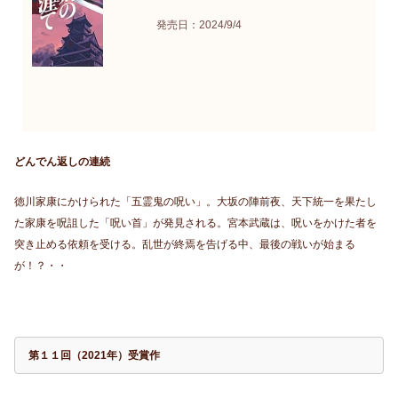
発売日：2024/9/4
どんでん返しの連続
徳川家康にかけられた「五霊鬼の呪い」。大坂の陣前夜、天下統一を果たし
た家康を呪詛した「呪い首」が発見される。宮本武蔵は、呪いをかけた者を
突き止める依頼を受ける。乱世が終焉を告げる中、最後の戦いが始まる
が！？・・
第１１回（2021年）受賞作