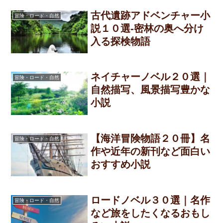
古代遺跡アドベンチャー小
冒険・ロード・自然
説１０選-密林の奥へ分け
入る探検物語
ネイチャーノベル２０選｜
冒険・ロード・自然
自然描写、風景描写豊かな
小説
【海洋冒険物語２０冊】名
冒険・ロード・自然
作や近年の新刊など面白い
おすすめ小説
ロードノベル３０選｜名作
冒険・ロード・自然
など旅をしたくなるおもし