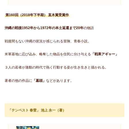
第160回（2018年下半期） 直木賞受賞作
沖縄の戦後1952年から1972年の本土返還まで20年
の物語
戦後間もない沖縄の状況が感じられる冒険、青春小説。
米軍基地に忍び込み、略奪した物品を住民に分け与える
「戦果アギャー」
３人の若者が激動の時代で熱く行動する姿が生き生きと描かれる。
著者の他の作品に
「墓頭」
などがあります。
「テンペスト 春雷」 池上 永一（著）