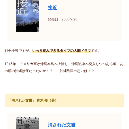
接近
発売日：2006/7/28
戦争小説ですが、
いっき読みできるタイプの人間ドラマ
です。
1945年、アメリカ軍が沖縄本島へ上陸し、沖縄戦争へ突入しつつある頃。あ
の頃の沖縄は何だったのか！？… 沖縄島民の思いは！？..
「消された文書」 青木 俊（著）
消された文書