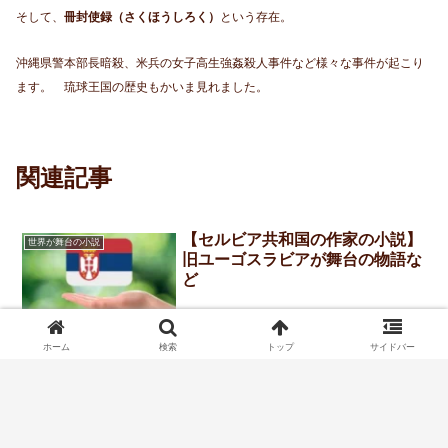
そして、
冊封使録（さくほうしろく）
という存在。
沖縄県警本部長暗殺、米兵の女子高生強姦殺人事件など様々な事件が起こり
ます。 琉球王国の歴史もかいま見れました。
関連記事
【セルビア共和国の作家の小説】
世界が舞台の小説
旧ユーゴスラビアが舞台の物語な
ど
ホーム
検索
トップ
サイドバー
【2026年近刊】英国ミステリー
世界が舞台の小説
小説おすすめ３０冊｜最新刊など