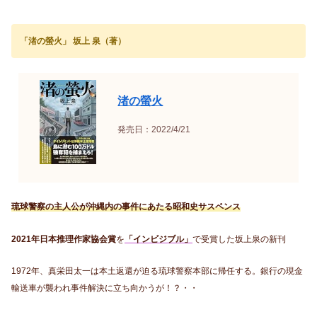
「渚の螢火」 坂上 泉（著）
渚の螢火
発売日：2022/4/21
琉球警察の主人公が沖縄内の事件にあたる昭和史サスペンス
2021年日本推理作家協会賞
を
「インビジブル」
で受賞した坂上泉の新刊
1972年、真栄田太一は本土返還が迫る琉球警察本部に帰任する。銀行の現金
輸送車が襲われ事件解決に立ち向かうが！？・・