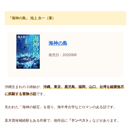
「海神の島」 池上 永一（著）
海神の島
発売日：2020/9/8
沖縄生まれの３姉妹が、
沖縄、東京、鹿児島、福岡、山口、台湾を縦横無尽
に疾駆する冒険小説
です。
失われた「海神の秘宝」を巡り、海中考古学などロマンのある話です。
直木賞候補経験もある作家で、他作品に
「テンペスト」
などがあります。