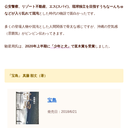
公安警察、リゾート不動産、エス(スパイ)、琉球独立を目指すうちなーんちゅ
などが入り乱れて混沌
とした時代の物語で面白かったです。
多くの登場人物や混沌とした人間関係で骨太な感じですが、沖縄の空気感
（雰囲気）がビンビン伝わってきます。
馳星周氏は、
2020年上半期に
「少年と犬」
で直木賞を受賞
しました。
「宝島」
真藤 順丈（著）
宝島
発売日：2018/6/21