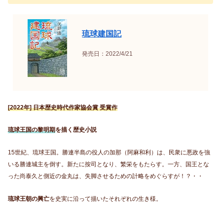
琉球建国記
発売日：2022/4/21
[2022年] 日本歴史時代作家協会賞 受賞作
琉球王国の黎明期
を描く歴史小説
15世紀、琉球王国。勝連半島の役人の加那（阿麻和利）は、民衆に悪政を強
いる勝連城主を倒す。新たに按司となり、繁栄をもたらす。一方、国王とな
った尚泰久と側近の金丸は、失脚させるための計略をめぐらすが！？・・
琉球王朝の興亡
を史実に沿って描いたそれぞれの生き様。