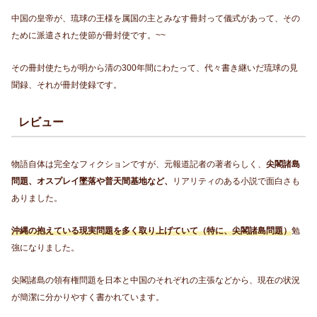
中国の皇帝が、琉球の王様を属国の主とみなす冊封って儀式があって、その
ために派遣された使節が冊封使です。~~
その冊封使たちが明から清の300年間にわたって、代々書き継いだ琉球の見
聞録、それが冊封使録です。
レビュー
物語自体は完全なフィクションですが、元報道記者の著者らしく、
尖閣諸島
問題、オスプレイ墜落や普天間基地など、
リアリティのある小説で面白さも
ありました。
沖縄の抱えている現実問題を多く取り上げていて（特に、尖閣諸島問題）
勉
強になりました。
尖閣諸島の領有権問題を日本と中国のそれぞれの主張などから、現在の状況
が簡潔に分かりやすく書かれています。