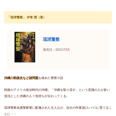
「琉球警察」 伊東 潤（著）
琉球警察
発売日：2021/7/15
沖縄の戦後史など諸問題
を絡めた警察小説
戦後のアメリカ統治時代の沖縄。「沖縄を取り戻す」という意識の人が多い
混沌とした沖縄の人々気持ちが伝わってくる。
琉球警察名護警察署に配属された主人公が、自分の作業員(スパイ)に育てるこ
とに・・