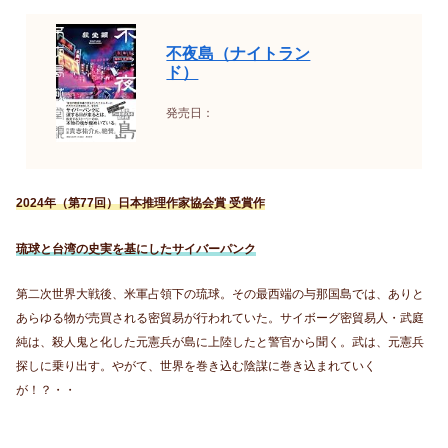
不夜島（ナイトラン
ド）
発売日：
2024年（第77回）日本推理作家協会賞 受賞作
琉球と台湾の史実を基にしたサイバーパンク
第二次世界大戦後、米軍占領下の琉球。その最西端の与那国島では、ありと
あらゆる物が売買される密貿易が行われていた。サイボーグ密貿易人・武庭
純は、殺人鬼と化した元憲兵が島に上陸したと警官から聞く。武は、元憲兵
探しに乗り出す。やがて、世界を巻き込む陰謀に巻き込まれていく
が！？・・