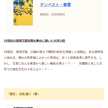
テンペスト・春雷
発売日：2010/8/25
19世紀の琉球王国末期を舞台に描いた大河小説
19世紀、琉球王朝。13歳の若さで難関の科試を突破した真鶴は、名を孫寧温
と改める。憧れの首里城に上がった寧温は、次々と財政改革に着手する。し
かし、王室に仕える者達から激しい嫉妬を受け！？・・ 伏魔殿と化した王
宮での波乱万丈の人生となり！？－－
「接近」 古処 誠二（著）