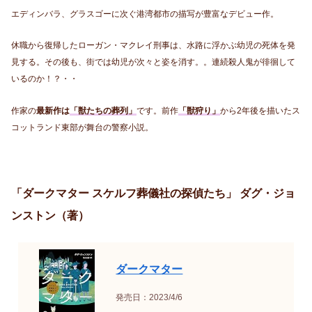
エディンバラ、グラスゴーに次ぐ港湾都市の描写が豊富なデビュー作。
休職から復帰したローガン・マクレイ刑事は、水路に浮かぶ幼児の死体を発
見する。その後も、街では幼児が次々と姿を消す。。連続殺人鬼が徘徊して
いるのか！？・・
作家の
最新作は
「獣たちの葬列」
です。前作
「獣狩り」
から2年後を描いたス
コットランド東部が舞台の警察小説。
「ダークマター スケルフ葬儀社の探偵たち」 ダグ・ジョ
ンストン（著）
ダークマター
発売日：2023/4/6