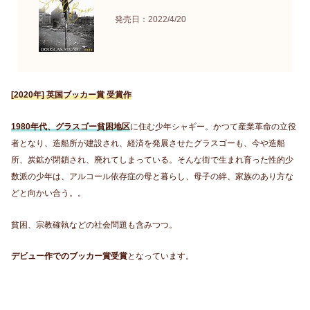
発売日：2022/4/20
[2020年]
英国ブッカー賞 受賞作
1980年代、グラスゴー貧困地区
に住む少年シャギー。かつて産業革命の立役
者となり、造船所が建設され、経済を発展させたグラスゴーも、今や造船
所、炭鉱が閉鎖され、廃れてしまっている。そんな街で生まれ育った性的少
数派の少年は、アルコール依存症の母と暮らし、母子の絆、家族のあり方な
どと向かい合う。。
貧困、宗教確執などの社会問題も含みつつ。
デビュー作でのブッカー賞受賞
となっています。