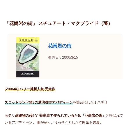
「花崗岩の街」 スチュアート・マクブライド（著）
花崗岩の街
発売日：2006/3/15
[2006年] バリー賞新人賞 受賞作
スコットランド第3
の港湾都市アバディーン
を舞台にしたミステリ
著名な
建築物の殆どが花崗岩で作られているため「花崗岩の街」
と呼ばれて
いるアバディーン。 雨が多く、うっそうとした雰囲気も秀逸。