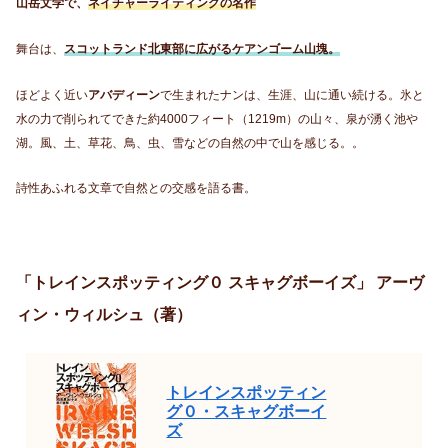
山岳文学で、
ネイチャーライティングの名作
舞台は、
スコットランド北東部に広がるケアンゴーム山塊。
ほどよく近い
アバディーン
で生まれたナンは、生涯、山に通い続ける。氷と
水の力で削られてできた約4000フィート（1219m）の山々、泉が湧く池や
湖。風、土、草花、鳥、虫、雪などの自然の中で山を感じる。。
詩性あふれる文章で自然との交感を語る書。
「トレインスポッティング０ スキャグボーイズ」 アーヴ
ィン・ウィルシュ（著）
トレインスポッティン
グ０・スキャグボーイ
ズ