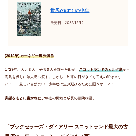
世界のはての少年
発売日：2022/12/12
[2018年] カーネギー賞 受賞作
1728年、大人３人、子供９人を乗せた船が、
スコットランドのヒルダ島
から
海鳥を獲りに無人島へ渡る。しかし、約束の日がきても迎えの船は来な
い・・ 厳しい自然の中、少年達は生き延びるために闘うが！？・・
実話をもとに書かれた
少年達の勇気と成長の冒険物語。
「ブックセラーズ・ダイアリー:スコットランド最大の古