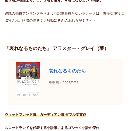
第３巻から始まり、１、２巻と進み、４巻になるという構成。
退廃の都市アンサンクをさまよう記憶を持たないラナークは、奇怪な施設に
収容され、陰謀の渦巻く大騒動に巻き込まれるが！？・・
「哀れなるものたち」 アラスター・グレイ（著）
哀れなるものたち
発売日：2023/9/26
ウィットブレッド賞、ガーディアン賞 ダブル受賞作
スコットランドを代表する小説家によるゴシック小説の傑作