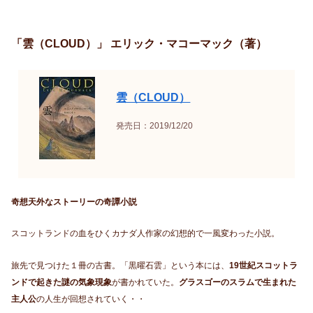
「雲（CLOUD）」 エリック・マコーマック（著）
雲（CLOUD）
発売日：2019/12/20
奇想天外なストーリーの奇譚小説
スコットランドの血をひくカナダ人作家の幻想的で一風変わった小説。
旅先で見つけた１冊の古書。「黒曜石雲」という本には、
19世紀スコットラ
ンドで起きた謎の気象現象
が書かれていた。
グラスゴーのスラムで生まれた
主人公
の人生が回想されていく・・