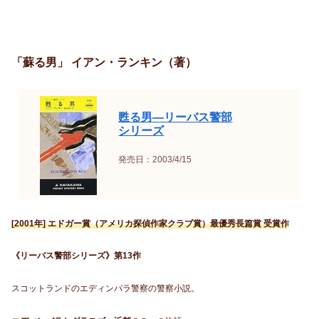
「蘇る男」 イアン・ランキン（著）
甦る男―リーバス警部
シリーズ
発売日：2003/4/15
[2001年] エドガー賞（アメリカ探偵作家クラブ賞）最優秀長篇賞 受賞作
《リーバス警部シリーズ》第13作
スコットランドのエディンバラ警察の警察小説。