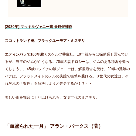
[2020年] マッキルヴァニー賞 最終候補作
スコットランド発、ブラックユーモア・ミステリ
エディンバラで100年続く
スケルフ葬儀社。10年前からは探偵業も営んでい
るが、当主のジムが亡くなる。70歳の妻ドロシーは、ジムのある秘密を知っ
てしまう。。45歳バツイチの娘ジェニーは、解雇通告を受け、20歳の孫娘の
ハナは、フラットメイトのメルの失踪で衝撃を受ける。３世代の女達は、そ
れぞれの「案件」を解決しようと奔走するが！？・・
美しい街を舞台にくり広げられる、女３世代のミステリ。
「血塗られた一月」 アラン・パークス（著）