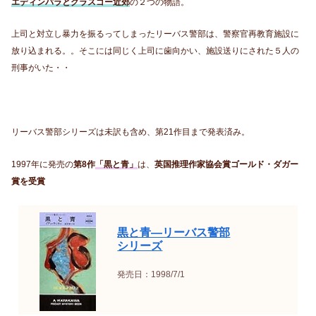
エディンバラとグラスゴー近郊
の２つの物語。
上司と対立し暴力を振るってしまったリーバス警部は、警察官再教育施設に
放り込まれる。。そこには同じく上司に歯向かい、施設送りにされた５人の
刑事がいた・・
リーバス警部シリーズは未訳も含め、第21作目まで発表済み。
1997年に発売の
第8作
「黒と青」
は、
英国推理作家協会賞ゴールド・ダガー
賞を受賞
黒と青―リーバス警部
シリーズ
発売日：1998/7/1