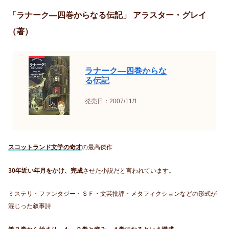
「ラナーク―四巻からなる伝記」 アラスター・グレイ
（著）
ラナーク―四巻からな
る伝記
発売日：2007/11/1
スコットランド文学の奇才
の最高傑作
30年近い年月をかけ、完成
させた小説だと言われています。
ミステリ・ファンタジー・ＳＦ・文芸批評・メタフィクションなどの形式が
混じった叙事詩