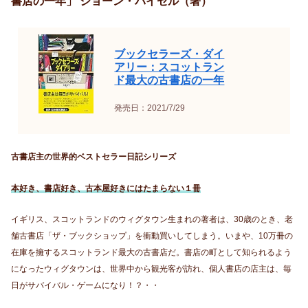
書店の一年」 ショーン・バイセル（著）
ブックセラーズ・ダイ
アリー：スコットラン
ド最大の古書店の一年
発売日：2021/7/29
古書店主の世界的ベストセラー日記シリーズ
本好き、書店好き、古本屋好きにはたまらない１冊
イギリス、スコットランドのウィグタウン生まれの著者は、30歳のとき、老
舗古書店「ザ・ブックショップ」を衝動買いしてしまう。いまや、10万冊の
在庫を擁するスコットランド最大の古書店だ。書店の町として知られるよう
になったウィグタウンは、世界中から観光客が訪れ、個人書店の店主は、毎
日がサバイバル・ゲームになり！？・・