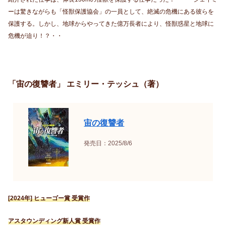
ーは驚きながらも「怪獣保護協会」の一員として、絶滅の危機にある彼らを
保護する。しかし、地球からやってきた億万長者により、怪獣惑星と地球に
危機が迫り！？・・
「宙の復讐者」 エミリー・テッシュ（著）
宙の復讐者
発売日：2025/8/6
[2024年] ヒューゴー賞 受賞作
アスタウンディング新人賞 受賞作