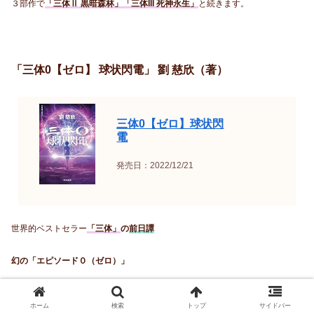
３部作で
「三体Ⅱ 黒暗森林」「三体III 死神永生」
と続きます。
「三体0【ゼロ】 球状閃電」 劉 慈欣（著）
三体0【ゼロ】球状閃
電
発売日：2022/12/21
世界的ベストセラー
「三体」
の
前日譚
幻の「エピソード０（ゼロ）」
１４歳の少年・陳（チェン）の前に突然現れた壁を通り抜ける球状の雷（ボ
ホーム
検索
トップ
サイドバー
ール・ライトニング）。少年は、人生を一変させた自然現象に魅せられ、研