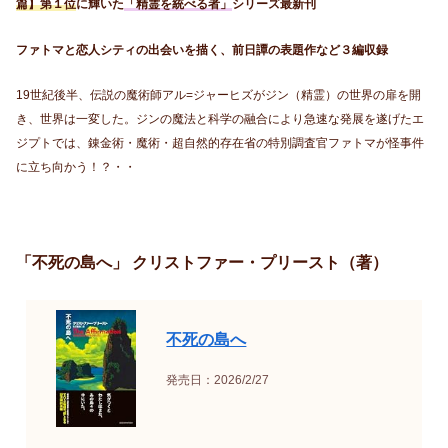
篇】第１位
に輝いた
「精霊を統べる者」
シリーズ最新刊
ファトマと恋人シティの出会いを描く、前日譚の表題作など３編収録
19世紀後半、伝説の魔術師アル=ジャーヒズがジン（精霊）の世界の扉を開
き、世界は一変した。ジンの魔法と科学の融合により急速な発展を遂げたエ
ジプトでは、錬金術・魔術・超自然的存在省の特別調査官ファトマが怪事件
に立ち向かう！？・・
「不死の島へ」 クリストファー・プリースト（著）
不死の島へ
発売日：2026/2/27