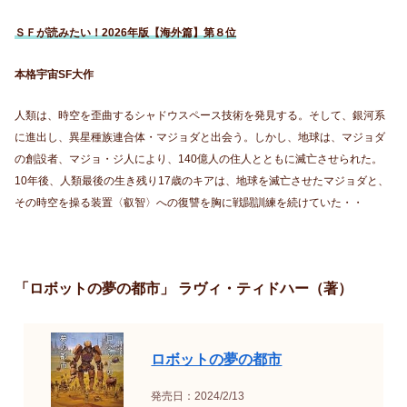
ＳＦが読みたい！2026年版【海外篇】第８位
本格宇宙SF大作
人類は、時空を歪曲するシャドウスペース技術を発見する。そして、銀河系
に進出し、異星種族連合体・マジョダと出会う。しかし、地球は、マジョダ
の創設者、マジョ・ジ人により、140億人の住人とともに滅亡させられた。
10年後、人類最後の生き残り17歳のキアは、地球を滅亡させたマジョダと、
その時空を操る装置〈叡智〉への復讐を胸に戦闘訓練を続けていた・・
「ロボットの夢の都市」 ラヴィ・ティドハー（著）
ロボットの夢の都市
発売日：2024/2/13