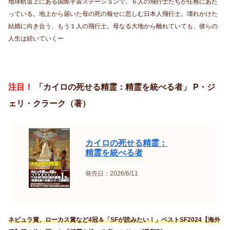
地球軌道上にある国際宇宙ステーションで、６人の飛行士たちが任務にあた
っている。地上から届いた母の死の報せに悲しむ日本人飛行士。壊れかけた
結婚に向き合う、もう１人の飛行士。母なる大地から離れていても、彼らの
人生は続いていくー
注目！
「カイロの死せる精霊：精霊を統べる者」 P・ジ
ェリ・クラーク（著）
カイロの死せる精霊：
精霊を統べる者
発売日：2026/6/11
ネビュラ賞、ローカス賞など4冠＆「SFが読みたい！」ベストSF2024【海外