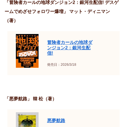
「冒険者カールの地球ダンジョン2：銀河生配信! デスゲ
ームでめざせフォロワー爆増」 マット・ディニマン
（著）
冒険者カールの地球ダ
ンジョン2：銀河生配
信!
発売日：2026/3/18
「悪夢航路」 韓 松（著）
悪夢航路