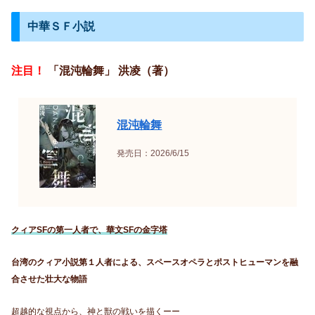
中華ＳＦ小説
注目！
「混沌輪舞」 洪凌（著）
混沌輪舞
発売日：2026/6/15
クィアSFの第一人者で、華文SFの金字塔
台湾のクィア小説第１人者による、スペースオペラとポストヒューマンを融
合させた壮大な物語
超越的な視点から、神と獣の戦いを描くーー