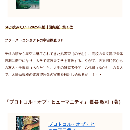
SFが読みたい！2025年版【国内編】第１位
ファーストコンタクトの宇宙探査ＳＦ
子供の頃から星空に魅了されてきた鮎沢望（のぞむ）。高校の天文部で天体
観測に夢中になり、大学で電波天文学を専攻する。やがて、天文部時代から
の友人・千塚新（あらた）と、大学の研究者仲間・八代縁（ゆかり）の３人
で、太陽系規模の電波望遠鏡の実現を検討し始めるが！？・・
「プロトコル・オブ・ヒューマニティ」 長谷 敏司（著）
プロトコル・オブ・ヒ
ューマニティ