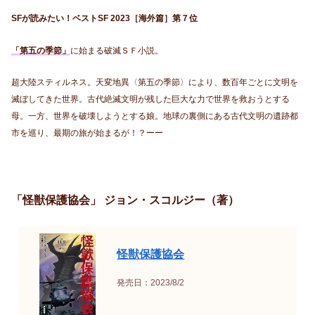
SFが読みたい！ベストSF 2023［海外篇］第７位
「第五の季節」
に始まる破滅ＳＦ小説。
超大陸スティルネス。天変地異〈第五の季節〉により、数百年ごとに文明を
滅ぼしてきた世界。古代絶滅文明が残した巨大な力で世界を救おうとする
母。一方、世界を破壊しようとする娘。地球の裏側にある古代文明の遺跡都
市を巡り、最期の旅が始まるが！？ーー
「怪獣保護協会」 ジョン・スコルジー（著）
怪獣保護協会
発売日：2023/8/2