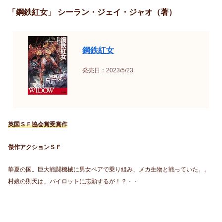
「鋼鉄紅女」 シーラン・ジェイ・ジャオ（著）
鋼鉄紅女
発売日：2023/5/23
英国ＳＦ協会賞受賞作
傑作アクションＳＦ
華夏の国。巨大戦闘機械に男女ペアで乗り組み、メカ生物と戦っていた。。
村娘の則天は、パイロットに志願するが！？・・