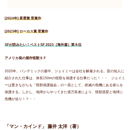
[2024年] 星雲賞 受賞作
[2023年] ローカス賞 受賞作
SFが読みたい！ベストSF 2023［海外篇］第８位
アメリカ発の傑作怪獣ＳＦ
2020年。パンデミックの最中、ジェイミーは会社を解雇される。昔の知人に
紹介された仕事は、体長150mの怪獣を保護する仕事だった！・・ ジェイミ
ーは驚きながらも「怪獣保護協会」の一員として、絶滅の危機にある彼らを
保護する。しかし、地球からやってきた億万長者により、怪獣惑星と地球に
危機が迫り！？・・
「マン・カインド」 藤井 太洋（著）