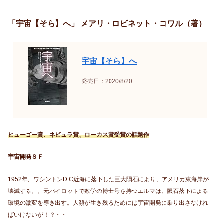
「宇宙【そら】へ」 メアリ・ロビネット・コワル（著）
宇宙【そら】へ
発売日：2020/8/20
ヒューゴー賞、ネビュラ賞、ローカス賞受賞の話題作
宇宙開発ＳＦ
1952年、ワシントンD.C近海に落下した巨大隕石により、アメリカ東海岸が
壊滅する。。元パイロットで数学の博士号を持つエルマは、隕石落下による
環境の激変を導き出す。人類が生き残るためには宇宙開発に乗り出さなけれ
ばいけないが！？・・