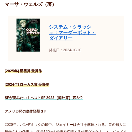
マーサ・ウェルズ（著）
システム・クラッシ
ュ：マーダーボット・
ダイアリー
発売日：2024/10/10
[2025年] 星雲賞 受賞作
[2024年] ローカス賞 受賞作
SFが読みたい！ベストSF 2023［海外篇］第８位
アメリカ発の傑作怪獣ＳＦ
2020年。パンデミックの最中、ジェイミーは会社を解雇される。昔の知人に
紹介された仕事は、体長150mの怪獣を保護する仕事だった！・・ ジェイミ