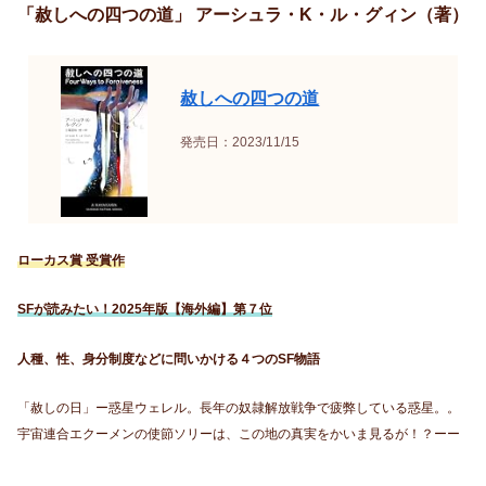
「赦しへの四つの道」 アーシュラ・K・ル・グィン（著）
赦しへの四つの道
発売日：2023/11/15
ローカス賞 受賞作
SFが読みたい！2025年版【海外編】第７位
人種、性、身分制度などに問いかける４つのSF物語
「赦しの日」ー惑星ウェレル。長年の奴隷解放戦争で疲弊している惑星。。
宇宙連合エクーメンの使節ソリーは、この地の真実をかいま見るが！？ーー