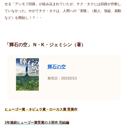
せる「アシモフ回路」が組み込まれていたが、チク・タクには回路が作動し
ていなかった。やがてチク・タクは、人間への「実験」（殺人、強盗、扇動
など）を開始し！？・・
「輝石の空」 N・K・ジェミシン（著）
輝石の空
発売日：2023/2/13
ヒューゴー賞・ネビュラ賞・ローカス賞 受賞作
3年連続ヒューゴー賞受賞の３部作 完結編