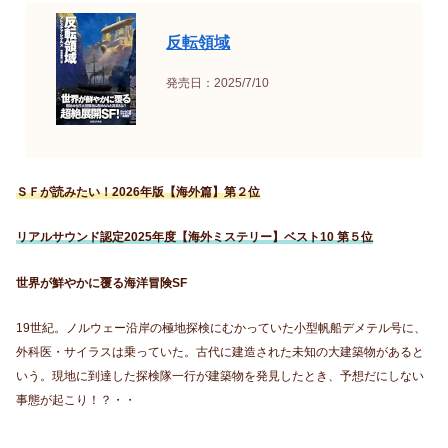
反転領域
発売日：2025/7/10
ＳＦが読みたい！2026年版【海外篇】第２位
リアルサウンド認定2025年度【海外ミステリー】ベスト10 第５位
世界が鮮やかに覆る海洋冒険SF
19世紀。ノルウェー沿岸の極地探検にむかっていた小型帆船デメテル号に、
外科医・サイラスは乗っていた。古代に建造された未知の大建築物があると
いう。現地に到達した探検隊一行が建築物を発見したとき、予想だにしない
事態が起こり！？・・