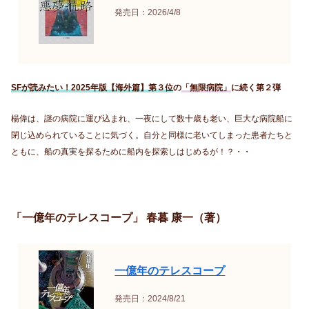
発売日：2026/4/8
SFが読みたい！2025年版【海外篇】第３位
の
「無限病院」
に続く第２弾
楊偉は、謎の病院に運び込まれ、一夜にして数十歳も老い、巨大な病院船に
閉じ込められていることに気づく。自分と同様に老いてしまった患者たちと
ともに、船の真実を探るために船内を探索しはじめるが！？・・
「一億年のテレスコープ」 春暮 康一（著）
一億年のテレスコープ
発売日：2024/8/21