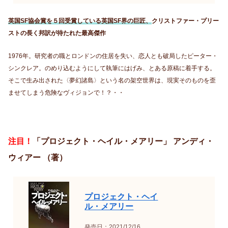
英国SF協会賞を５回受賞している英国SF界の巨匠、
クリストファー・プリー
ストの長く邦訳が待たれた最高傑作
1976年。研究者の職とロンドンの住居を失い、恋人とも破局したピーター・
シンクレア。のめり込むようにして執筆にはげみ、とある原稿に着手する。
そこで生み出された〈夢幻諸島〉という名の架空世界は、現実そのものを歪
ませてしまう危険なヴィジョンで！？・・
注目！
「プロジェクト・ヘイル・メアリー」 アンディ・
ウィアー （著）
プロジェクト・ヘイ
ル・メアリー
発売日：2021/12/16