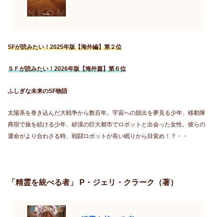
SFが読みたい！2025年版【海外編】第２位
ＳＦが読みたい！2026年版【海外篇】第６位
ふしぎな未来のSF物語
太陽系を巻き込んだ大戦争から数百年。宇宙への脱出を夢見る少年、移動隊
商宿で旅を続ける少年、砂漠の巨大都市でロボットと出会った女性。彼らの
運命がより合わさる時、戦闘ロボットが長い眠りから目覚め！？・・
「精霊を統べる者」 P・ジェリ・クラーク（著）