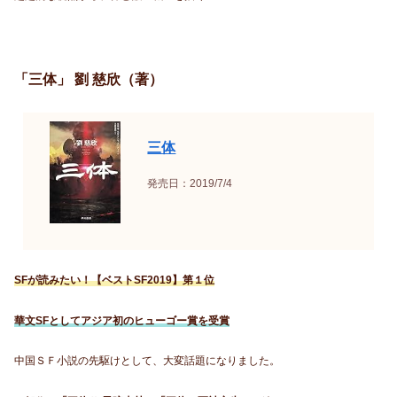
「三体」 劉 慈欣（著）
三体
発売日：2019/7/4
SFが読みたい！【ベストSF2019】第１位
華文SFとしてアジア初のヒューゴー賞を受賞
中国ＳＦ小説の先駆けとして、大変話題になりました。