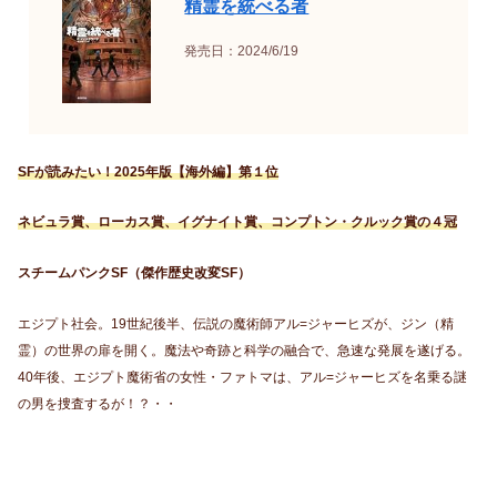
精霊を統べる者
発売日：2024/6/19
SFが読みたい！2025年版【海外編】第１位
ネビュラ賞、ローカス賞、イグナイト賞、コンプトン・クルック賞の４冠
スチームパンクSF（傑作歴史改変SF）
エジプト社会。19世紀後半、伝説の魔術師アル=ジャーヒズが、ジン（精
霊）の世界の扉を開く。魔法や奇跡と科学の融合で、急速な発展を遂げる。
40年後、エジプト魔術省の女性・ファトマは、アル=ジャーヒズを名乗る謎
の男を捜査するが！？・・