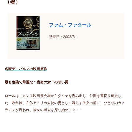
（著）
ファム・ファタール
発売日：2003/7/1
名匠デ・パルマの映画原作
最も危険で華麗な “ 宿命の女 ” の甘い罠
ロールは、カンヌ映画祭会場からダイヤを盗み出し、仲間を裏切り逃走し
た。数年後、在仏アメリカ大使の妻として暮らす彼女の前に、ひとりのカメ
ラマンが現われ、彼女の過去を探り始め！？・・