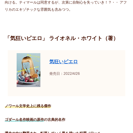
向ける。ティマールは同意するが、次第に自制心を失っていき！？・・ アフ
リカのエキゾチックな雰囲気も含みつつ。
「気狂いピエロ」 ライオネル・ホワイト（著）
気狂いピエロ
発売日：2022/4/26
ノワール文学史上に残る傑作
ゴダール名作映画の原作
の古典的名作