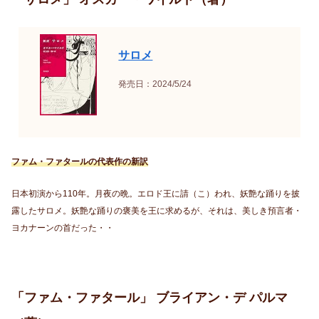
サロメ
発売日：2024/5/24
ファム・ファタールの代表作の新訳
日本初演から110年。月夜の晩。エロド王に請（こ）われ、妖艶な踊りを披
露したサロメ。妖艶な踊りの褒美を王に求めるが、それは、美しき預言者・
ヨカナーンの首だった・・
「ファム・ファタール」 ブライアン・デ パルマ