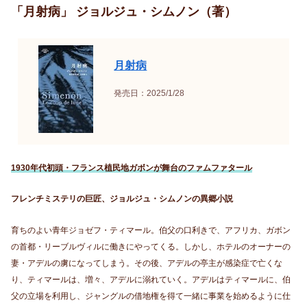
「月射病」 ジョルジュ・シムノン（著）
月射病
発売日：2025/1/28
1930年代初頭・フランス植民地ガボンが舞台のファムファタール
フレンチミステリの巨匠、ジョルジュ・シムノンの異郷小説
育ちのよい青年ジョゼフ・ティマール。伯父の口利きで、アフリカ、ガボン
の首都・リーブルヴィルに働きにやってくる。しかし、ホテルのオーナーの
妻・アデルの虜になってしまう。その後、アデルの亭主が感染症で亡くな
り、ティマールは、増々、アデルに溺れていく。アデルはティマールに、伯
父の立場を利用し、ジャングルの借地権を得て一緒に事業を始めるように仕