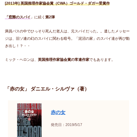
[2013年] 英国推理作家協会賞（CWA）ゴールド・ダガー受賞作
「窓際のスパイ
」に続く
第2弾
満員バスの中でひっそり死んだ老人は、元スパイだった。。遺したメッセー
ジは、旧ソ連の幻のスパイに関わる暗号。「泥沼の家」のスパイ達が再び動
き出し！？・・
ミック・ヘロンは、
英国推理作家協会賞の常連作家
でもあります。
「赤の女」 ダニエル・シルヴァ（著）
赤の女
発売日：2019/5/17