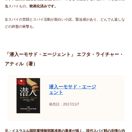
逸スパイもの。
映画化済みです。
女スパイの苦闘とスパイ活動が面白い小説。緊迫感があり、どんでん返しな
どの終盤の衝撃も。
「潜入ーモサド・エージェント」 エフタ・ライチャー・
アティル（著）
潜入ーモサド・エージ
ェント
発売日：2017/11/7
元・イスラエル国防軍情報部隊准将の著者が描く、現代スパイ戦の非情な内