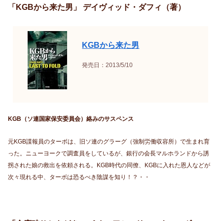
「KGBから来た男」 デイヴィッド・ダフィ（著）
KGBから来た男
発売日：2013/5/10
KGB（ソ連国家保安委員会）絡みのサスペンス
元KGB諜報員のターボは、旧ソ連のグラーグ（強制労働収容所）で生まれ育
った。ニューヨークで調査員をしているが、銀行の会長マルホランドから誘
拐された娘の救出を依頼される。KGB時代の同僚、KGBに入れた恩人などが
次々現れる中、ターボは恐るべき陰謀を知り！？・・