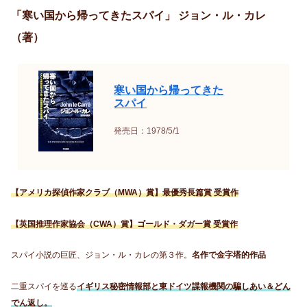
「寒い国から帰ってきたスパイ」 ジョン・ル・カレ
（著）
寒い国から帰ってきた
スパイ
発売日：1978/5/1
【アメリカ探偵作家クラブ（MWA）賞】最優秀長篇賞 受賞作
【英国推理作家協会（CWA）賞】ゴールド・ダガー賞 受賞作
スパイ小説の巨匠、ジョン・ル・カレの第３作。
名作で金字塔的作品
二重スパイを巡る
イギリス秘密情報部と東ドイツ諜報機関の騙しあい＆どん
でん返し。