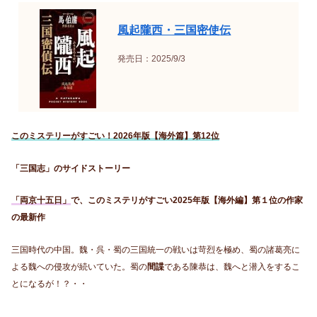
風起隴西・三国密使伝
発売日：2025/9/3
このミステリーがすごい！2026年版【海外篇】第12位
「三国志」のサイドストーリー
「両京十五日」
で、このミステリがすごい2025年版【海外編】第１位の作家
の最新作
三国時代の中国。魏・呉・蜀の三国統一の戦いは苛烈を極め、蜀の諸葛亮に
よる魏への侵攻が続いていた。蜀の
間諜
である陳恭は、魏へと潜入をするこ
とになるが！？・・