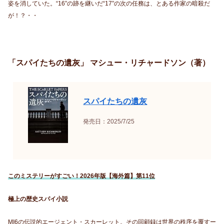
姿を消していた。“16”の跡を継いだ“17”の次の任務は、とある作家の暗殺だ
が！？・・
「スパイたちの遺灰」 マシュー・リチャードソン（著）
スパイたちの遺灰
発売日：2025/7/25
このミステリーがすごい！2026年版【海外篇】第11位
極上の歴史スパイ小説
MI6の伝説的エージェント・スカーレット。その回顧録は世界の秩序を覆すー