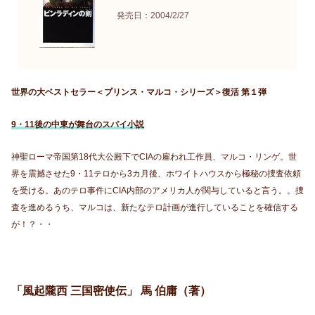
発売日：2004/2/27
世界の大ベストセラー＜プリンス・マルコ・シリーズ＞復活 第１弾
9・11後の中東が舞台のスパイ小説
神聖ローマ帝国第18代大公殿下でCIAの雇われ工作員、マルコ・リンゲ。世
界を震撼させた9・11テロから3カ月後、ホワイトハウスから極秘の捜査依頼
を受ける。あのテロ事件にCIA内部のアメリカ人が関与していると言う。。捜
査を進めるうち、マルコは、新たなテロ計画が進行していることを確信する
が！？・・
「風起隴西 三国密使伝」 馬 伯庸（著）