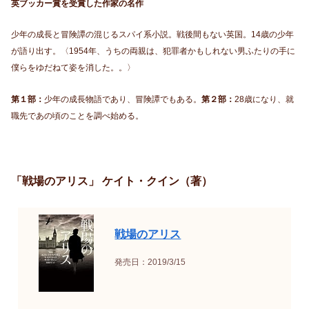
英ブッカー賞を受賞した作家の名作
少年の成長と冒険譚の混じるスパイ系小説。戦後間もない英国。14歳の少年
が語り出す。〈1954年、うちの両親は、犯罪者かもしれない男ふたりの手に
僕らをゆだねて姿を消した。。〉
第１部：
少年の成長物語であり、冒険譚でもある。
第２部：
28歳になり、就
職先であの頃のことを調べ始める。
「戦場のアリス」 ケイト・クイン（著）
戦場のアリス
発売日：2019/3/15