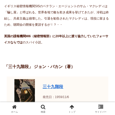
イギリス秘密情報機関SISのベテラン・エージェントのサム・マクレディは
「騙し屋」と呼ばれる。世界各地で敵を欺き成果を挙げてきたが、冷戦は終
結し、共産主義は崩壊した。引退を勧告されたマクレディは、現役に留まる
ため、聴聞会の開催を要請するが！？・・
英国の諜報機関MI6（秘密情報部）に20年以上に渡り協力していたフォーサ
イスならでは
のスパイ小説。
「三十九階段」 ジョン・バカン（著）
三十九階段
発売日：1959/11/6
ホーム
検索
トップ
サイドバー