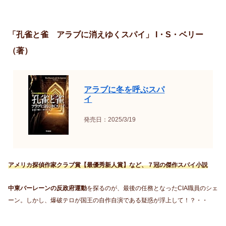
「孔雀と雀 アラブに消えゆくスパイ」 I・S・ベリー
（著）
アラブに冬を呼ぶスパ
イ
発売日：2025/3/19
アメリカ探偵作家クラブ賞【最優秀新人賞】など、７冠の傑作スパイ小説
中東バーレーンの反政府運動
を探るのが、最後の任務となったCIA職員のシェ
ーン。しかし、爆破テロが国王の自作自演である疑惑が浮上して！？・・