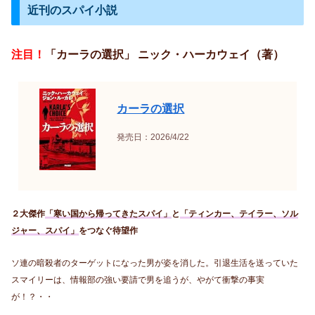
近刊のスパイ小説
注目！
「カーラの選択」 ニック・ハーカウェイ（著）
カーラの選択
発売日：2026/4/22
２大傑作
「寒い国から帰ってきたスパイ」
と
「ティンカー、テイラー、ソル
ジャー、スパイ」
をつなぐ待望作
ソ連の暗殺者のターゲットになった男が姿を消した。引退生活を送っていた
スマイリーは、情報部の強い要請で男を追うが、やがて衝撃の事実
が！？・・