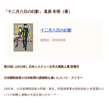
「十二月八日の幻影」 直原 冬明（著）
十二月八日の幻影
発売日：2015/2/18
第18回（2014年）日本ミステリー文学大賞新人賞 受賞作
日米開戦前夜の日米欧間の諜報戦を描いたスパイ・スリラー
1941年、の日米開戦前夜の帝都・東京。帝国海軍軍令部特別班と米英露のス
パイの知略と謀略が火花を散らすが！？・・