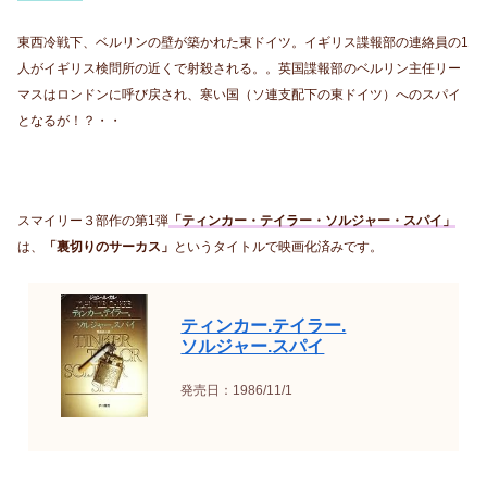
東西冷戦下、ベルリンの壁が築かれた東ドイツ。イギリス諜報部の連絡員の1
人がイギリス検問所の近くで射殺される。。英国諜報部のベルリン主任リー
マスはロンドンに呼び戻され、寒い国（ソ連支配下の東ドイツ）へのスパイ
となるが！？・・
スマイリー３部作の第1弾
「ティンカー・テイラー・ソルジャー・スパイ」
は、
「裏切りのサーカス」
というタイトルで映画化済みです。
ティンカー.テイラー.
ソルジャー.スパイ
発売日：1986/11/1