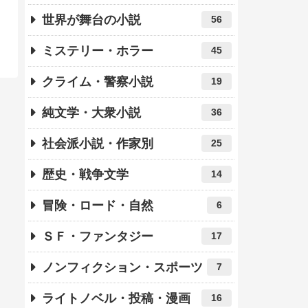
世界が舞台の小説
56
ミステリー・ホラー
45
クライム・警察小説
19
純文学・大衆小説
36
社会派小説・作家別
25
歴史・戦争文学
14
冒険・ロード・自然
6
ＳＦ・ファンタジー
17
ノンフィクション・スポーツ
7
ライトノベル・投稿・漫画
16