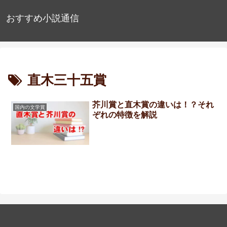
おすすめ小説通信
直木三十五賞
芥川賞と直木賞の違いは！？それ
国内の文学賞
ぞれの特徴を解説