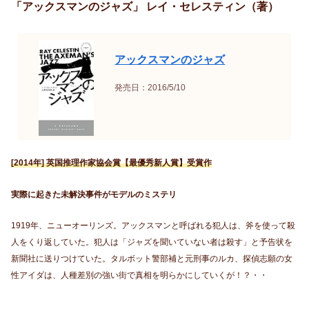
「アックスマンのジャズ」 レイ・セレスティン（著）
アックスマンのジャズ
発売日：2016/5/10
[2014年] 英国推理作家協会賞【最優秀新人賞】受賞作
実際に起きた未解決事件がモデルのミステリ
1919年、ニューオーリンズ。アックスマンと呼ばれる犯人は、斧を使って殺
人をくり返していた。犯人は「ジャズを聞いていない者は殺す」と予告状を
新聞社に送りつけていた。タルボット警部補と元刑事のルカ、探偵志願の女
性アイダは、人種差別の強い街で真相を明らかにしていくが！？・・