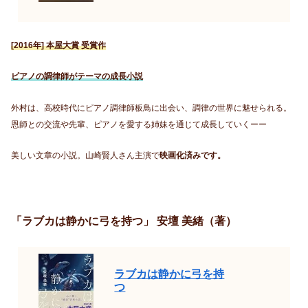
[2016年] 本屋大賞 受賞作
ピアノの調律師がテーマの成長小説
外村は、高校時代にピアノ調律師板鳥に出会い、調律の世界に魅せられる。
恩師との交流や先輩、ピアノを愛する姉妹を通じて成長していくーー
美しい文章の小説。山崎賢人さん主演で
映画化済みです。
「ラブカは静かに弓を持つ」 安壇 美緒（著）
ラブカは静かに弓を持
つ