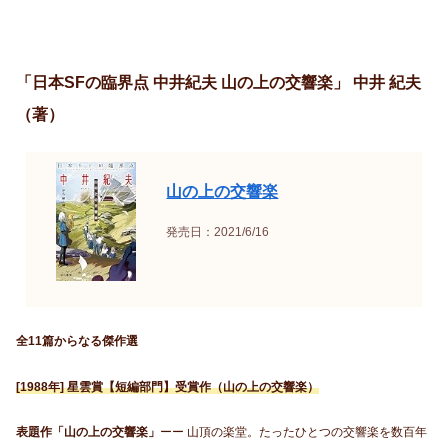
「日本SFの臨界点 中井紀夫 山の上の交響楽」 中井 紀夫
（著）
山の上の交響楽
発売日：2021/6/16
全11篇からなる傑作選
[1988年] 星雲賞【短編部門】受賞作（山の上の交響楽）
表題作「山の上の交響楽」
ーー 山頂の楽堂。たったひとつの交響楽を数百年