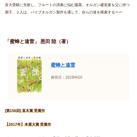
音大受験に失敗し、フルートの演奏に悩む陽菜。オルガン建造家を父に持つ
朋子。２人は、パイプオルガン製作を通して、自らの道を模索するーー
「蜜蜂と遠雷」 恩田 陸（著）
蜜蜂と遠雷
発売日：2019/4/10
[第156回] 直木賞 受賞作
【2017年】本屋大賞 受賞作