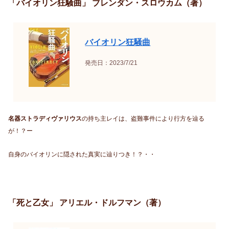
「バイオリン狂騒曲」 ブレンダン・スロウカム（著）
バイオリン狂騒曲
発売日：2023/7/21
名器ストラディヴァリウス
の持ち主レイは、盗難事件により行方を辿る
が！？ー
自身のバイオリンに隠された真実に辿りつき！？・・
「死と乙女」 アリエル・ドルフマン（著）