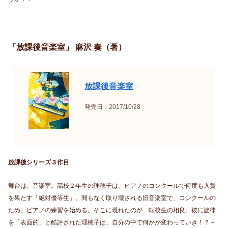
「放課後音楽室」 麻沢 奏（著）
放課後音楽室
発売日：2017/10/28
放課後シリーズ３作目
舞台は、音楽室。高校２年生の理穂子は、ピアノのコンクールで何度も入賞
を果たす「絶対優等生」。間もなく取り壊される旧音楽室で、コンクールの
ため、ピアノの練習を始める。そこに現れたのが、転校生の相良。彼に旋律
を「表面的」と酷評された理穂子は、自分の中で何かが変わっていき！？－