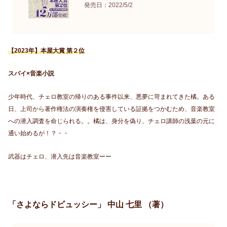
発売日：2022/5/2
【2023年】本屋大賞 第２位
スパイ×音楽小説
少年時代、チェロ教室の帰りのある事件以来、悪夢に苛まれてきた橘。ある
日、上司から著作権法の演奏権を侵害している証拠をつかむため、音楽教室
への潜入調査を命じられる。。橘は、身分を偽り、チェロ講師の浅葉の元に
通い始めるが！？・・
武器はチェロ、潜入先は音楽教室ーー
「さよならドビュッシー」 中山 七里 （著）