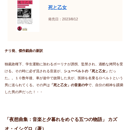
死と乙女
発売日：2023/8/12
チリ発、傑作戯曲の新訳
独裁政権下、学生運動に加わるポーリナが誘拐、監禁され、過酷な拷問を受
ける。その時に必ず流される音楽が、
シューベルトの「死と乙女」
だっ
た。。１０数年後、車が途中で故障した夫が、医師を名乗るロベルトという
男に送られてくる。その声は
「死と乙女」の音楽の中
で、自分の精神を蹂躪
した男の声だった！・・
「夜想曲集：音楽と夕暮れをめぐる五つの物語」 カズ
オ・イシグロ（著）