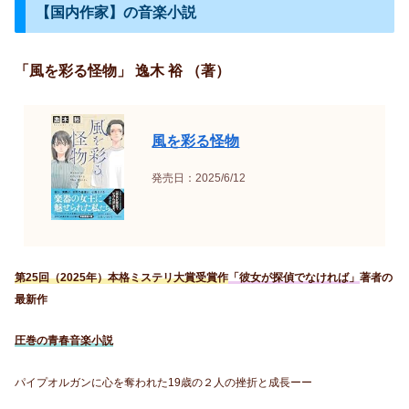
【国内作家】の音楽小説
「風を彩る怪物」 逸木 裕 （著）
風を彩る怪物
発売日：2025/6/12
第25回（2025年）本格ミステリ大賞受賞作
「彼女が探偵でなければ」
著者の
最新作
圧巻の青春音楽小説
パイプオルガンに心を奪われた19歳の２人の挫折と成長ーー