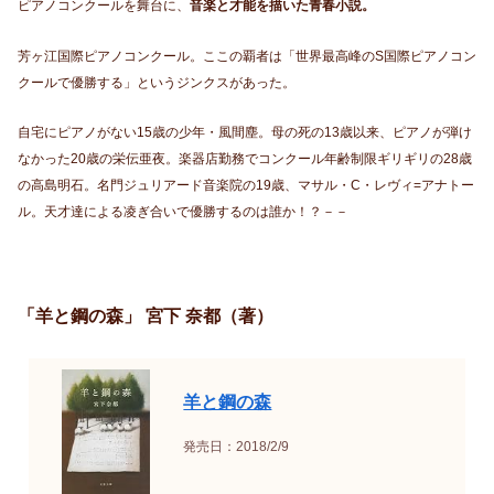
ピアノコンクールを舞台に、
音楽と才能を描いた青春小説。
芳ヶ江国際ピアノコンクール。ここの覇者は「世界最高峰のS国際ピアノコン
クールで優勝する」というジンクスがあった。
自宅にピアノがない15歳の少年・風間塵。母の死の13歳以来、ピアノが弾け
なかった20歳の栄伝亜夜。楽器店勤務でコンクール年齢制限ギリギリの28歳
の高島明石。名門ジュリアード音楽院の19歳、マサル・C・レヴィ=アナトー
ル。天才達による凌ぎ合いで優勝するのは誰か！？－－
「羊と鋼の森」 宮下 奈都（著）
羊と鋼の森
発売日：2018/2/9