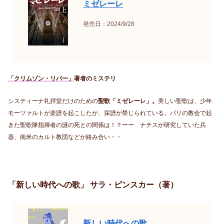
ミゼレーレ
発売日：2024/9/28
「クリムゾン・リバー」
著者のミステリ
システィーナ礼拝堂だけのための
聖歌「ミゼレーレ」。
美しい聖歌は、少年
モーツァルトが楽譜を起こしたが、採譜が禁じられている。パリの教会で起
きた聖歌隊指揮者の謎の死との関係は！？ーー ナチスが研究していた兵
器、南米のカルト教団などが絡み合い・・
「新しい時代への歌」 サラ・ピンスカー（著）
新しい時代への歌