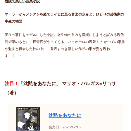
危険で美しい音楽小説
マーラーからメシアンを経てライヒに至る音楽の歩みと、ひとりの芸術家の
半生の物語
実在の事件をモデルにした小説。微生物の営みを音楽にしようと試みる現代
芸術家のもとに、捜査官がやってくる。バイオテロの容疑！？ かつての家族
や盟友と再会した彼の中に、発表すべき新しい作品の形が姿を現わ
す！？・・
注目！
「沈黙をあなたに」 マリオ・バルガス=リョサ
（著）
沈黙をあなたに
発売日：2025/12/15