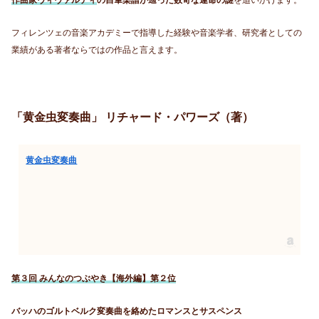
作曲家ヴィヴァルディ
の自筆楽譜が辿った数奇な運命の謎
を追いかけます。
フィレンツェの音楽アカデミーで指導した経験や音楽学者、研究者としての
業績がある著者ならではの作品と言えます。
「黄金虫変奏曲」 リチャード・パワーズ（著）
黄金虫変奏曲
第３回 みんなのつぶやき【海外編】第２位
バッハのゴルトベルク変奏曲を絡めたロマンスとサスペンス