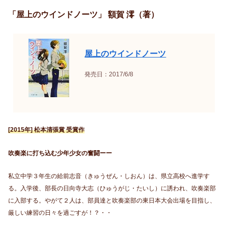
「屋上のウインドノーツ」 額賀 澪（著）
屋上のウインドノーツ
発売日：2017/6/8
[2015年] 松本清張賞 受賞作
吹奏楽に打ち込む少年少女の奮闘ーー
私立中学３年生の給前志音（きゅうぜん・しおん）は、県立高校へ進学す
る。入学後、部長の日向寺大志（ひゅうがじ・たいし）に誘われ、吹奏楽部
に入部する。やがて２人は、部員達と吹奏楽部の東日本大会出場を目指し、
厳しい練習の日々を過ごすが！？・・