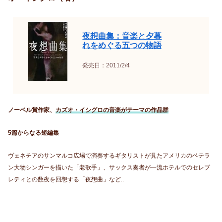
夜想曲集：音楽と夕暮
れをめぐる五つの物語
発売日：2011/2/4
ノーベル賞作家、
カズオ・イシグロの音楽がテーマの作品群
5篇からなる短編集
ヴェネチアのサンマルコ広場で演奏するギタリストが見たアメリカのベテラ
ン大物シンガーを描いた「老歌手」、サックス奏者が一流ホテルでのセレブ
レティとの数夜を回想する「夜想曲」など..