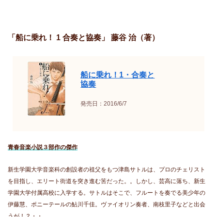
「船に乗れ！ 1 合奏と協奏」 藤谷 治（著）
船に乗れ！1・合奏と
協奏
発売日：2016/6/7
青春音楽小説３部作の傑作
新生学園大学音楽科の創設者の祖父をもつ津島サトルは、プロのチェリスト
を目指し、エリート街道を突き進む筈だった。。しかし、芸高に落ち、新生
学園大学付属高校に入学する。サトルはそこで、フルートを奏でる美少年の
伊藤慧、ポニーテールの鮎川千佳。ヴァイオリン奏者、南枝里子などと出会
うが！？・・