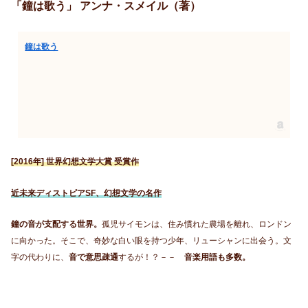
「鐘は歌う」 アンナ・スメイル（著）
鐘は歌う
[2016年] 世界幻想文学大賞 受賞作
近未来ディストピアSF、幻想文学の名作
鐘の音が支配する世界。
孤児サイモンは、住み慣れた農場を離れ、ロンドン
に向かった。そこで、奇妙な白い眼を持つ少年、リューシャンに出会う。文
字の代わりに、
音で意思疎通
するが！？－－
音楽用語も多数。