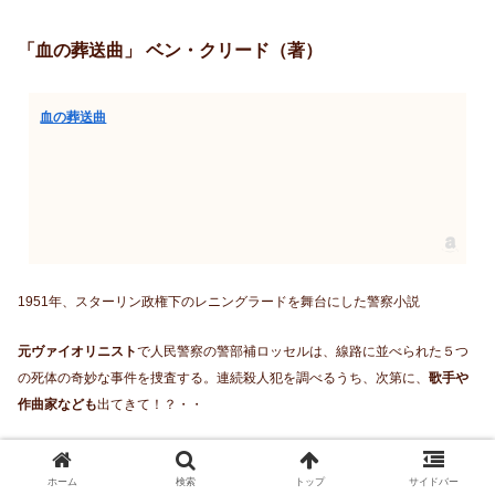
「血の葬送曲」 ベン・クリード（著）
血の葬送曲
1951年、スターリン政権下のレニングラードを舞台にした警察小説
元ヴァイオリニスト
で人民警察の警部補ロッセルは、線路に並べられた５つ
の死体の奇妙な事件を捜査する。連続殺人犯を調べるうち、次第に、
歌手や
作曲家なども
出てきて！？・・
ホーム
検索
トップ
サイドバー