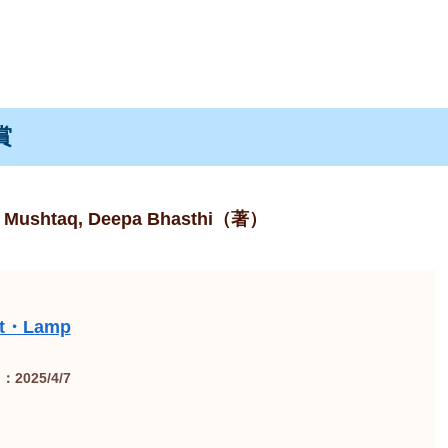
賞
Mushtaq, Deepa Bhasthi（著）
rt・Lamp
2025/4/7