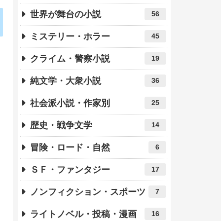
世界が舞台の小説
56
ミステリー・ホラー
45
クライム・警察小説
19
純文学・大衆小説
36
社会派小説・作家別
25
歴史・戦争文学
14
冒険・ロード・自然
6
ＳＦ・ファンタジー
17
ノンフィクション・スポーツ
7
ライトノベル・投稿・漫画
16