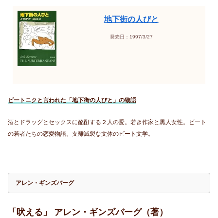
地下街の人びと
発売日：1997/3/27
ビートニクと言われた「地下街の人びと」の物語
酒とドラッグとセックスに酩酊する２人の愛。若き作家と黒人女性。ビート
の若者たちの恋愛物語。支離滅裂な文体のビート文学。
アレン・ギンズバーグ
「吠える」 アレン・ギンズバーグ（著）