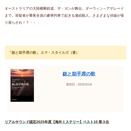
オーストラリアの大陸横断鉄道、ザ・ガンが舞台。ダーウィン～アデレード
まで。容疑者が乗客全員の豪華列車で起きる連続殺人。さまざまな伏線が張
り巡らされ！？・・
「銃と助手席の歌」 エマ・スタイルズ（著）
銃と助手席の歌
発売日：2025/2/19
リアルサウンド認定2025年度【海外ミステリー】ベスト10 第３位