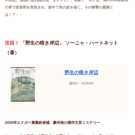
19世紀、英国の流刑植民地・タスマニア。画家グールドは、島の外科医殺害
の罪で絞首刑を宣告され、獄中で魚の絵を描く。その衝撃の最期と
は！？・・
注目！
「野生の暗き岸辺」 ソーニャ・ハートネット
（著）
野生の暗き岸辺
発売日：2026/8/4
2026年エドガー賞最終候補、豪州発の傑作文芸ミステリー