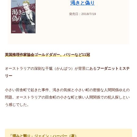
渇きと偽り
発売日：2018/7/19
英国推理作家協会ゴールドダガー、バリーなど11冠
オーストラリアの深刻な干魃（かんばつ）が背景にある
フーダニットミステ
リー
小さい田舎町で起きた事件、渇きの気候と小さい町の密接な人間関係ゆえの
問題。オーストラリアの田舎町の小さな町と狭い人間関係での犯人探しとい
う感じでした。
「潤みと翳り」ジェイン・ハーパー（著）