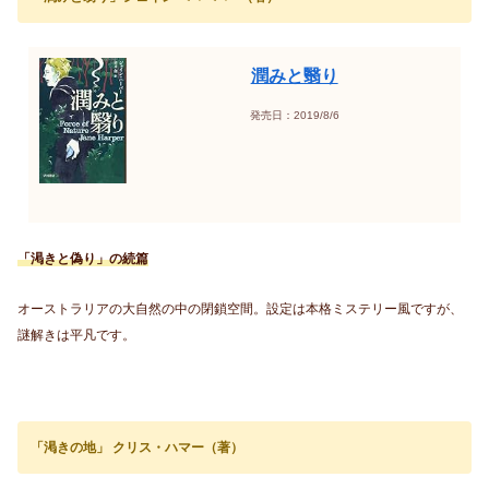
潤みと翳り
発売日：2019/8/6
「渇きと偽り」の続篇
オーストラリアの大自然の中の閉鎖空間。設定は本格ミステリー風ですが、
謎解きは平凡です。
「渇きの地」 クリス・ハマー（著）