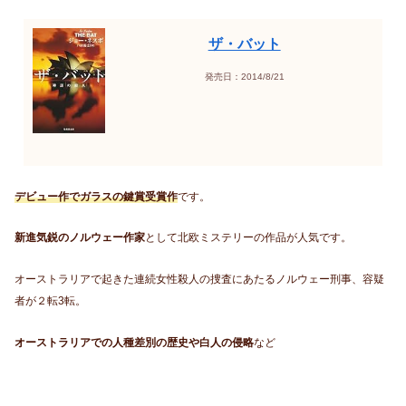
ザ・バット
発売日：2014/8/21
デビュー作でガラスの鍵賞受賞作
です。
新進気鋭のノルウェー作家
として北欧ミステリーの作品が人気です。
オーストラリアで起きた連続女性殺人の捜査にあたるノルウェー刑事、容疑
者が２転3転。
オーストラリアでの人種差別の歴史や白人の侵略
など