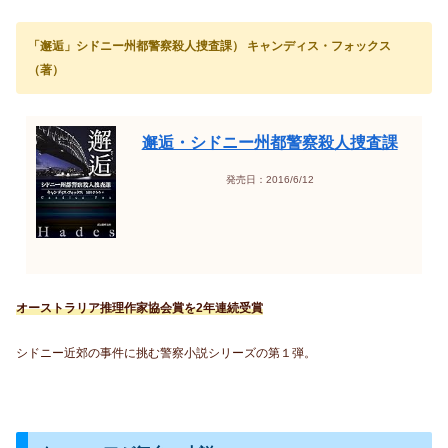
「邂逅」シドニー州都警察殺人捜査課） キャンディス・フォックス
（著）
邂逅・シドニー州都警察殺人捜査課
発売日：2016/6/12
オーストラリア推理作家協会賞を2年連続受賞
シドニー近郊の事件に挑む警察小説シリーズの第１弾。