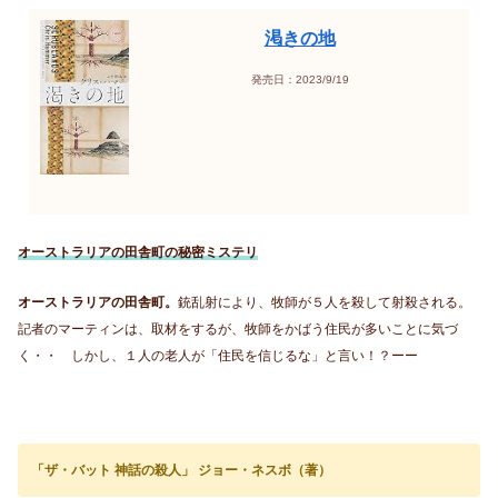
渇きの地
発売日：2023/9/19
オーストラリアの田舎町の秘密
ミステリ
オーストラリアの田舎町。
銃乱射により、牧師が５人を殺して射殺される。
記者のマーティンは、取材をするが、牧師をかばう住民が多いことに気づ
く・・ しかし、１人の老人が「住民を信じるな」と言い！？ーー
「ザ・バット 神話の殺人」 ジョー・ネスボ（著）