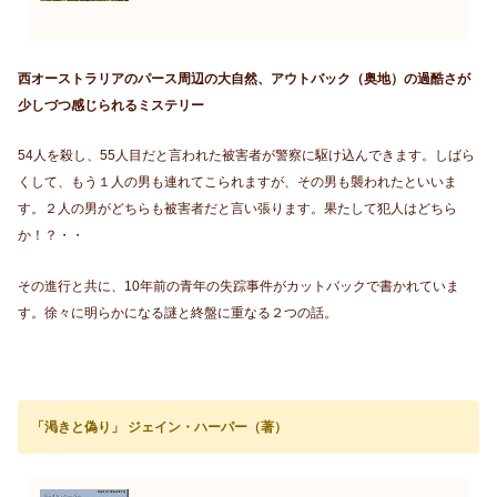
西オーストラリアのパース周辺の大自然、アウトバック（奥地）の過酷さが
少しづつ感じられるミステリー
54人を殺し、55人目だと言われた被害者が警察に駆け込んできます。しばら
くして、もう１人の男も連れてこられますが、その男も襲われたといいま
す。２人の男がどちらも被害者だと言い張ります。果たして犯人はどちら
か！？・・
その進行と共に、10年前の青年の失踪事件がカットバックで書かれていま
す。徐々に明らかになる謎と終盤に重なる２つの話。
「渇きと偽り」 ジェイン・ハーパー（著）