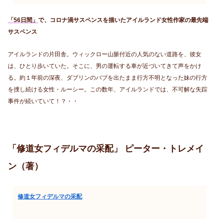
「56日間」
で、コロナ渦サスペンスを描いたアイルランド女性作家の最先端
サスペンス
アイルランドの片田舎。ウィックロー山脈付近の人気のない道路を、彼女
は、ひとり歩いていた。そこに、男の運転する車が近づいてきて声をかけ
る。約１年前の深夜、ダブリンのパブを出たまま行方不明となった妹の行方
を捜し続ける女性・ルーシー。この数年、アイルランドでは、不可解な失踪
事件が続いていて！？・・
「修道女フィデルマの采配」 ピーター・トレメイ
ン（著）
修道女フィデルマの采配