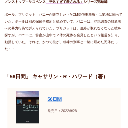
ノンストップ・サスペンス
「平凡すぎて殺される」
シリーズ完結編
ポール、ブリジット、バニーが設立した〈MCM探偵事務所〉は窮地に陥って
いた。ポールは別の探偵事務所と揉めていて、バニーは、浮気調査の対象者
への暴力行為で訴えられていた。ブリジットは、連絡が取れなくなった彼を
探すが、バニーは、警察が山中で２体の死体を発見したという報道を知り、
動揺していた。それは、かつて彼が、相棒の刑事と一緒に埋めた死体だっ
た・・
「56日間」 キャサリン・R・ハワード（著）
56日間
発売日：2022/9/28