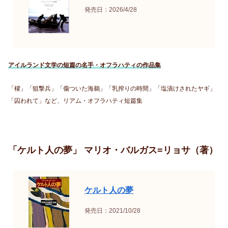
発売日：2026/4/28
アイルランド文学の短篇の名手・オフラハティの作品集
「櫂」「狙撃兵」「傷ついた海鵜」「乳搾りの時間」「塩漬けされたヤギ」
「囚われて」など、リアム・オフラハティ短篇集
「ケルト人の夢」 マリオ・バルガス=リョサ（著）
ケルト人の夢
発売日：2021/10/28