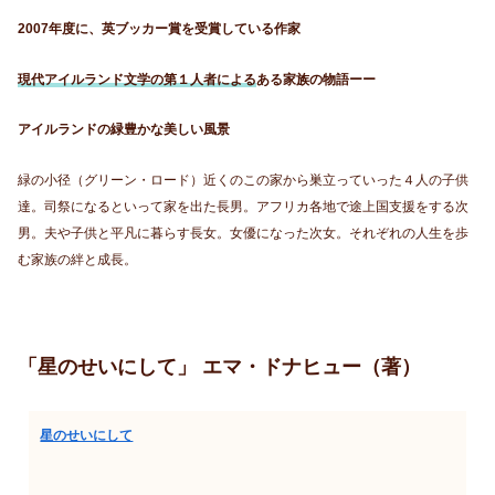
2007年度に、英ブッカー賞を受賞している作家
現代アイルランド文学の第１人者による
ある家族の物語ーー
アイルランドの緑豊かな美しい風景
緑の小径（グリーン・ロード）近くのこの家から巣立っていった４人の子供
達。司祭になるといって家を出た長男。アフリカ各地で途上国支援をする次
男。夫や子供と平凡に暮らす長女。女優になった次女。それぞれの人生を歩
む家族の絆と成長。
「星のせいにして」 エマ・ドナヒュー（著）
星のせいにして