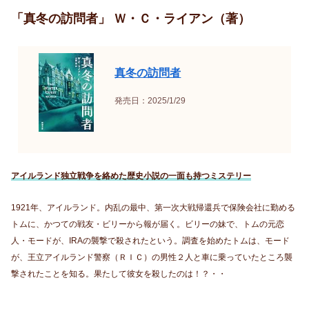
「真冬の訪問者」 Ｗ・Ｃ・ライアン（著）
真冬の訪問者
発売日：2025/1/29
アイルランド独立戦争を絡めた歴史小説の一面も持つミステリー
1921年、アイルランド。内乱の最中、第一次大戦帰還兵で保険会社に勤める
トムに、かつての戦友・ビリーから報が届く。ビリーの妹で、トムの元恋
人・モードが、IRAの襲撃で殺されたという。調査を始めたトムは、モード
が、王立アイルランド警察（ＲＩＣ）の男性２人と車に乗っていたところ襲
撃されたことを知る。果たして彼女を殺したのは！？・・