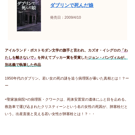
ダブリンで死んだ娘
発売日：2009/4/10
アイルランド・ポストモダン文学の旗手と言われ、カズオ・イシグロの
「わ
たしを離さないで」
を抑えてブッカー賞を受賞した
ジョン・バンヴィルが、
別名義で執筆した作品
1950年代のダブリン。若い女の死の謎を追う病理医が暴いた真相とは！？ー
ー
<聖家族病院>の病理医・クワークは、死体安置室の遺体にふと目を止める。
救急車で運び込まれたクリスティーンという名の女性の死因が、肺塞栓だと
いう。出産直後と見える若い女性が肺塞栓とは！？・・