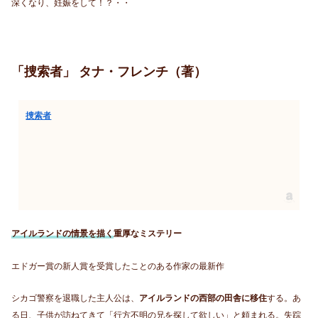
深くなり、妊娠をして！？・・
「捜索者」 タナ・フレンチ（著）
捜索者
アイルランドの情景を描く
重厚なミステリー
エドガー賞の新人賞を受賞したことのある作家の最新作
シカゴ警察を退職した主人公は、
アイルランドの西部の田舎に移住
する。あ
る日、子供が訪ねてきて「行方不明の兄を探して欲しい」と頼まれる。失踪