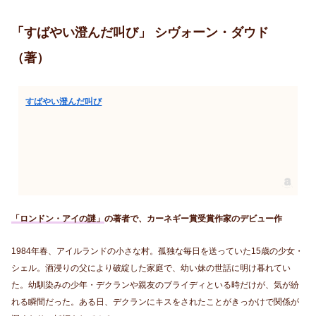
「すばやい澄んだ叫び」 シヴォーン・ダウド
（著）
すばやい澄んだ叫び
「ロンドン・アイの謎」
の著者で、カーネギー賞受賞作家のデビュー作
1984年春、アイルランドの小さな村。孤独な毎日を送っていた15歳の少女・
シェル。酒浸りの父により破綻した家庭で、幼い妹の世話に明け暮れてい
た。幼馴染みの少年・デクランや親友のブライディといる時だけが、気が紛
れる瞬間だった。ある日、デクランにキスをされたことがきっかけで関係が