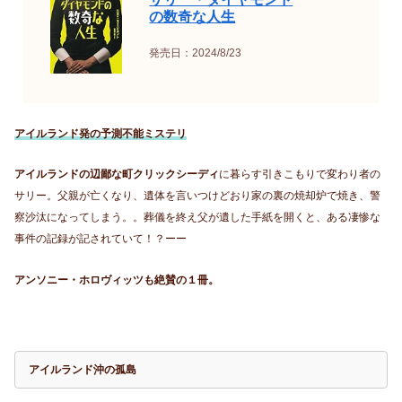
の数奇な人生
発売日：2024/8/23
アイルランド発の予測不能ミステリ
アイルランドの辺鄙な町クリックシーディ
に暮らす引きこもりで変わり者の
サリー。父親が亡くなり、遺体を言いつけどおり家の裏の焼却炉で焼き、警
察沙汰になってしまう。。葬儀を終え父が遺した手紙を開くと、ある凄惨な
事件の記録が記されていて！？ーー
アンソニー・ホロヴィッツも絶賛の１冊。
アイルランド沖の孤島