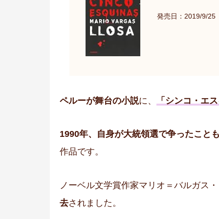
発売日：2019/9/25
ペルーが舞台の小説
に、
「シンコ・エス
1990年、自身が大統領選で争ったこと
作品です。
ノーベル文学賞作家マリオ＝バルガス・
去
されました。