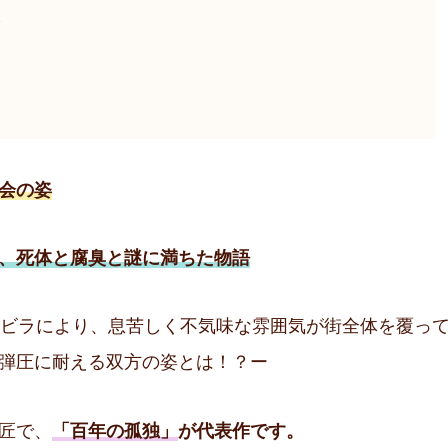
2
会の姿
、死体と腐臭と謎に満ちた物語
るビラにより、息苦しく不気味な雰囲気が街全体を覆っ
弾圧に耐える双方の姿とは！？ー
匠で、
「百年の孤独」
が代表作です。