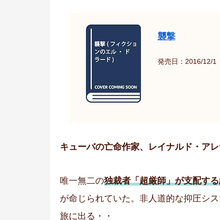
襲撃
発売日：2016/12/1
キューバの亡命作家、レイナルド・アレ
唯一無二の
独裁者「超厳師」が支配する
が命じられていた。非人道的な抑圧シス
旅に出る・・